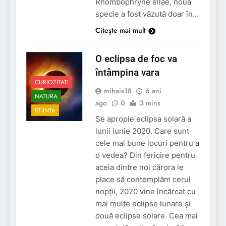
Rhombophryne ellae, noua
specie a fost văzută doar în…
Citește mai mult
O eclipsa de foc va
întâmpina vara
CURIOZITATI
mihais18
6 ani
NATURA
ago
0
3 mins
STIINTA
Se apropie eclipsa solară a
lunii iunie 2020. Care sunt
cele mai bune locuri pentru a
o vedea? Din fericire pentru
aceia dintre noi cărora le
place să contemplăm cerul
nopții, 2020 vine încărcat cu
mai multe eclipse lunare și
două eclipse solare. Cea mai