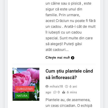
un câine sau o pisică , este
sigur că este unul din
familie. Prin urmare,
acest Crăciun nu poate fi fără
un cadou . Arată-i cât de mult
îl iubești cu un cadou
special. Sunt multe din care
să alegeți! Puteți găsi
atât cadouri…
Citește mai mult
Cum știu plantele când
să înflorească?
mihais18
6 ani
CURIOZITATI
ago
0
6 mins
NATURA
Plantele au, de asemenea,
un ceas circadian. O echipă