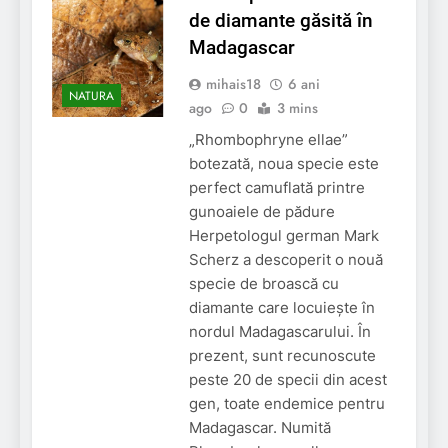
de diamante găsită în
Madagascar
mihais18
6 ani
NATURA
ago
0
3 mins
„Rhombophryne ellae”
botezată, noua specie este
perfect camuflată printre
gunoaiele de pădure
Herpetologul german Mark
Scherz a descoperit o nouă
specie de broască cu
diamante care locuiește în
nordul Madagascarului. În
prezent, sunt recunoscute
peste 20 de specii din acest
gen, toate endemice pentru
Madagascar. Numită