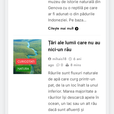
muzeu de istorie naturală din
Genova cu o reptilă pe care
ar fi adunat-o din pădurile
Indoneziei. Pe baza…
Citește mai mult
Țări ale lumii care nu au
nici-un râu
mihais18
6 ani
CURIOZITATI
ago
0
8 mins
NATURA
Râurile sunt fluxuri naturale
de apă care curg printr-un
pat, de la un loc înalt la unul
inferior. Marea majoritate a
râurilor își descarcă apele în
ocean, un lac sau un alt râu
dacă sunt afluenți și