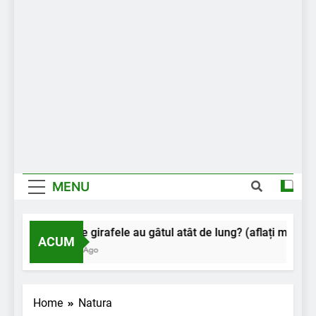
MENU
De ce girafele au gâtul atât de lung? (aflați motivul)
ACUM
2 Ani Ago
Home
Natura