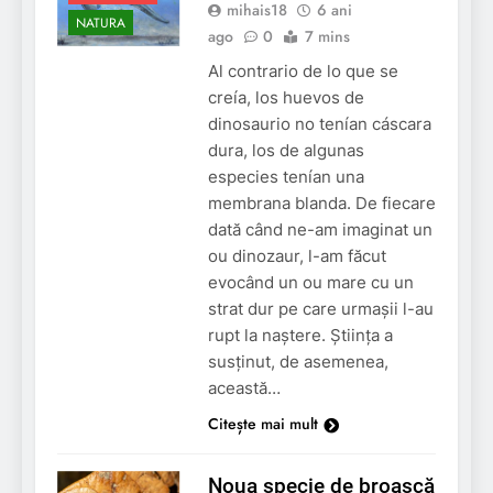
mihais18
6 ani
NATURA
ago
0
7 mins
Al contrario de lo que se
creía, los huevos de
dinosaurio no tenían cáscara
dura, los de algunas
especies tenían una
membrana blanda. De fiecare
dată când ne-am imaginat un
ou dinozaur, l-am făcut
evocând un ou mare cu un
strat dur pe care urmașii l-au
rupt la naștere. Știința a
susținut, de asemenea,
această…
Citește mai mult
Noua specie de broască