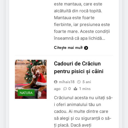
este mantaua, care este
alcătuită din rocă topită.
Mantaua este foarte
fierbinte, iar presiunea este
foarte mare. Aceste condiții
înseamnă că apa lichidă…
Citește mai mult
Cadouri de Crăciun
pentru pisici și câini
mihais18
5 ani
ago
0
1 mins
NATURA
Crăciunul acesta nu uitați să-
i oferi animalului tău un
cadou. Ai multe dintre care
să alegi și cu siguranță o să-
ți placă. Dacă aveți