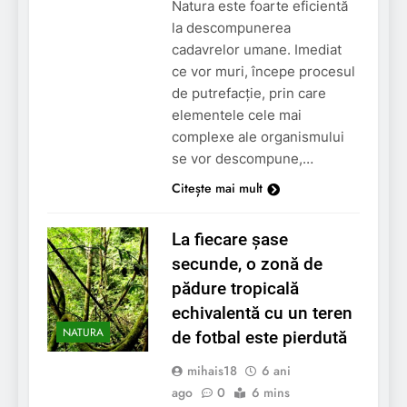
Natura este foarte eficientă
la descompunerea
cadavrelor umane. Imediat
ce vor muri, începe procesul
de putrefacție, prin care
elementele cele mai
complexe ale organismului
se vor descompune,…
Citește mai mult
La fiecare șase
secunde, o zonă de
pădure tropicală
echivalentă cu un teren
NATURA
de fotbal este pierdută
mihais18
6 ani
ago
0
6 mins