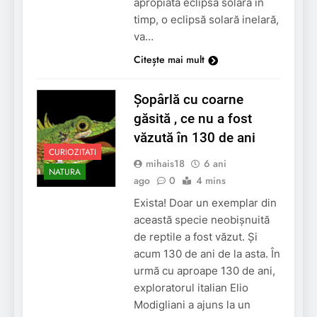
apropiată eclipsă solară în
timp, o eclipsă solară inelară,
va…
Citește mai mult
Șopârlă cu coarne
găsită , ce nu a fost
văzută în 130 de ani
CURIOZITATI
mihais18
6 ani
NATURA
ago
0
4 mins
Exista! Doar un exemplar din
această specie neobișnuită
de reptile a fost văzut. Și
acum 130 de ani de la asta. În
urmă cu aproape 130 de ani,
exploratorul italian Elio
Modigliani a ajuns la un