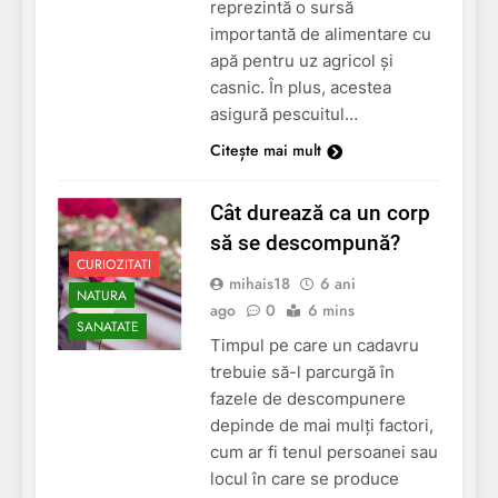
reprezintă o sursă
importantă de alimentare cu
apă pentru uz agricol și
casnic. În plus, acestea
asigură pescuitul…
Citește mai mult
Cât durează ca un corp
să se descompună?
CURIOZITATI
mihais18
6 ani
NATURA
ago
0
6 mins
SANATATE
Timpul pe care un cadavru
trebuie să-l parcurgă în
fazele de descompunere
depinde de mai mulți factori,
cum ar fi tenul persoanei sau
locul în care se produce