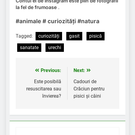
Contul ei de Instagram este plin de fotografii
la fel de frumoase
.
#animale # curiozități #natura
Tagged:
curiozități
gasit
pisică
sanatate
urechi
Previous:
Next:
Navigare
în
Este posibilă
Cadouri de
resuscitarea sau
Crăciun pentru
articole
învierea?
pisici și câini