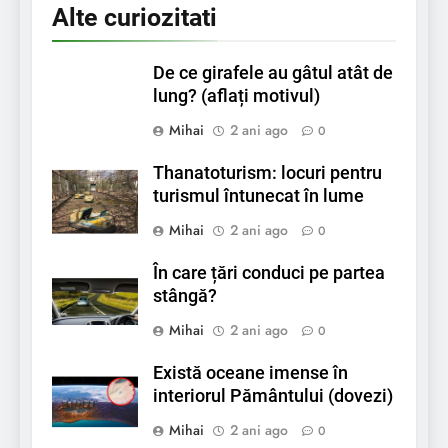
Alte curiozitati
De ce girafele au gâtul atât de
lung? (aflați motivul)
Mihai
2 ani ago
0
Thanatoturism: locuri pentru
turismul întunecat în lume
Mihai
2 ani ago
0
În care țări conduci pe partea
stângă?
Mihai
2 ani ago
0
Există oceane imense în
interiorul Pământului (dovezi)
Mihai
2 ani ago
0