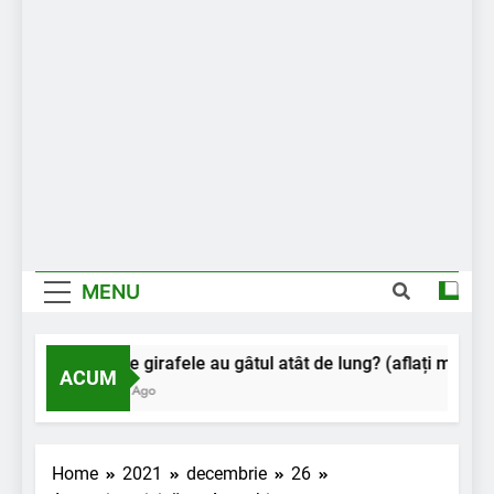
MENU
De ce girafele au gâtul atât de lung? (aflați motivul)
ACUM
2 Ani Ago
Home
2021
decembrie
26