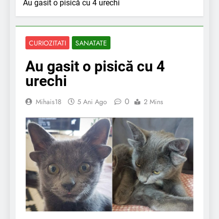
Au gasit o pisică cu 4 urechi
CURIOZITATI
SANATATE
Au gasit o pisică cu 4
urechi
0
Mihais18
5 Ani Ago
2 Mins