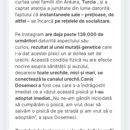
curtea unei familii din Ankara,
Turcia
, și a
captat atenția a jumătate din lume datorită
faptului că
instantaneele sale – prețioase, de
altfel –
se încarcă
pe rețelele de socializare.
Pe Instagram
are deja peste 139.000 de
urmăritori
datorită
aspectului său
curios,
rezultat al unei mutații genetice
care
i-a dat acestei pisici un al doilea set de
urechi. Această condiție fizică nu are efecte
nocive asupra sănătății și auzului,
deoarece
toate urechile, mici și mari, se
conectează la canalul urechii.
Canis
Dosemeci a
fost cea care s-a îndrăgostit
imediat ce a văzut această pisică și
l-au
adoptat imediat.
„Nu ne-am gândit niciodată
să cumpărăm o pisică, am vrut doar să
salvăm o pisică de pe stradă și am vrut să o
adoptăm”, a spus Dosemeci.