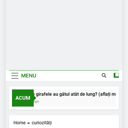
MENU
De ce girafele au gâtul atât de lung? (aflați motivul)
ACUM
2 Ani Ago
Home
curiozități