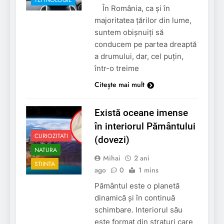
TEHNOLOGIE
În România, ca și în
majoritatea țărilor din lume,
suntem obișnuiți să
conducem pe partea dreaptă
a drumului, dar, cel puțin,
într-o treime
Citește mai mult
Există oceane imense
în interiorul Pământului
CURIOZITATI
(dovezi)
NATURA
Mihai
2 ani
STIINTA
ago
0
1 mins
Pământul este o planetă
dinamică și în continuă
schimbare. Interiorul său
este format din straturi care