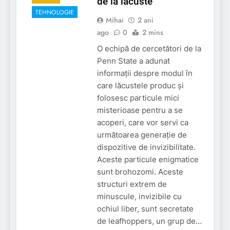
de la lăcuste
TEHNOLOGIE
Mihai
2 ani
ago
0
2 mins
O echipă de cercetători de la
Penn State a adunat
informații despre modul în
care lăcustele produc și
folosesc particule mici
misterioase pentru a se
acoperi, care vor servi ca
următoarea generație de
dispozitive de invizibilitate.
Aceste particule enigmatice
sunt brohozomi. Aceste
structuri extrem de
minuscule, invizibile cu
ochiul liber, sunt secretate
de leafhoppers, un grup de…