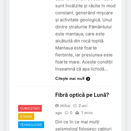
sunt încălzite și răcite în mod
constant, generând mișcare
și activitate geologică. Unul
dintre straturile Pământului
este mantaua, care este
alcătuită din rocă topită.
Mantaua este foarte
fierbinte, iar presiunea este
foarte mare. Aceste condiții
înseamnă că apa lichidă…
Citește mai mult
Fibră optică pe Lună?
Mihai
2 ani
CURIOZITATI
ago
0
1 mins
STIINTA
Din ce în ce mai mulți
TEHNOLOGIE
seismologi folosesc cabluri