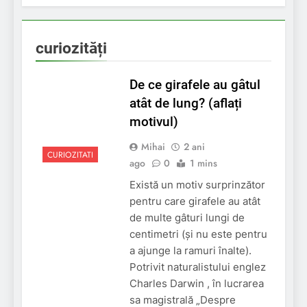
curiozități
De ce girafele au gâtul
atât de lung? (aflați
motivul)
Mihai
2 ani
CURIOZITATI
ago
0
1 mins
Există un motiv surprinzător
pentru care girafele au atât
de multe gâturi lungi de
centimetri (și nu este pentru
a ajunge la ramuri înalte).
Potrivit naturalistului englez
Charles Darwin , în lucrarea
sa magistrală „Despre