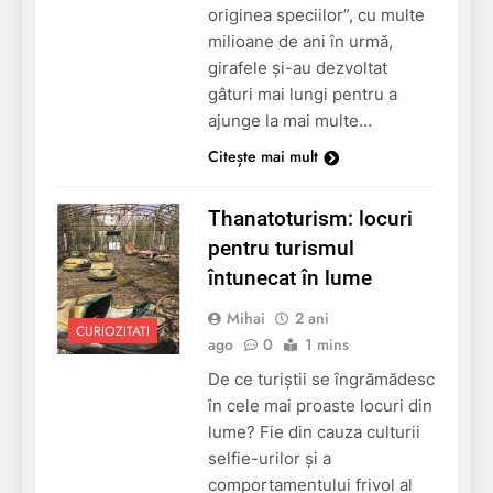
originea speciilor”, cu multe
milioane de ani în urmă,
girafele și-au dezvoltat
gâturi mai lungi pentru a
ajunge la mai multe…
Citește mai mult
Thanatoturism: locuri
pentru turismul
întunecat în lume
Mihai
2 ani
CURIOZITATI
ago
0
1 mins
De ce turiştii se îngrămădesc
în cele mai proaste locuri din
lume? Fie din cauza culturii
selfie-urilor și a
comportamentului frivol al