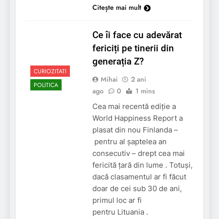
Citește mai mult
Ce îi face cu adevărat
fericiți pe tinerii din
generația Z?
CURIOZITATI
Mihai
2 ani
POLITICA
ago
0
1 mins
Cea mai recentă ediție a
World Happiness Report a
plasat din nou Finlanda –
pentru al șaptelea an
consecutiv – drept cea mai
fericită țară din lume . Totuși,
dacă clasamentul ar fi făcut
doar de cei sub 30 de ani,
primul loc ar fi
pentru Lituania .