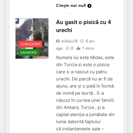
Citește mai mult
Au gasit o pisică cu 4
urechi
mihais18
5 ani
CURIOZITATI
ago
0
1 mins
SANATATE
Numele lui este Midas, este
din Turcia si este o pisica
care s-a nascut cu patru
urechi. De parcă nu ar fi de
ajuns, are și o pată în formă
de inimă pe burtă . S-a
născut în curtea unei familii
din Ankara, Turcia , și a
captat atenția a jumătate din
lume datorită faptului
că instantaneele sale –