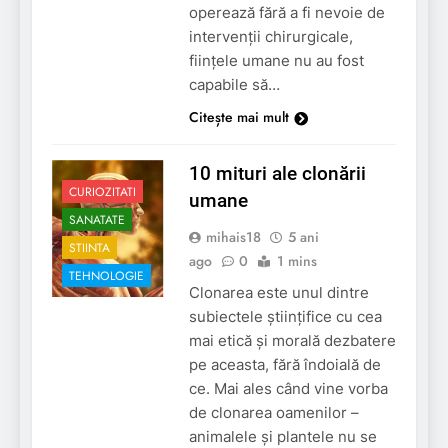
operează fără a fi nevoie de
intervenții chirurgicale,
ființele umane nu au fost
capabile să…
Citește mai mult
10 mituri ale clonării
CURIOZITATI
umane
SANATATE
mihais18
5 ani
STIINTA
ago
0
1 mins
TEHNOLOGIE
Clonarea este unul dintre
subiectele științifice cu cea
mai etică și morală dezbatere
pe aceasta, fără îndoială de
ce. Mai ales când vine vorba
de clonarea oamenilor –
animalele și plantele nu se