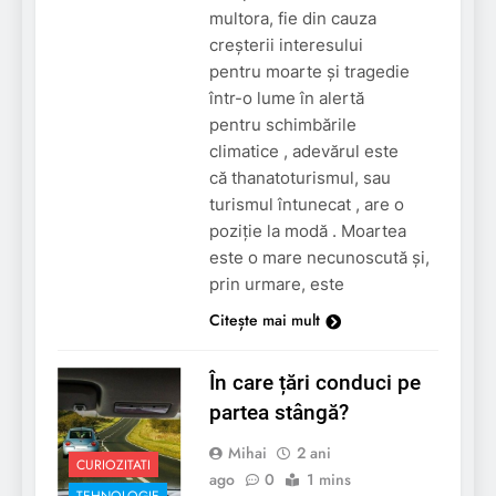
multora, fie din cauza
creșterii interesului
pentru moarte și tragedie
într-o lume în alertă
pentru schimbările
climatice , adevărul este
că thanatoturismul, sau
turismul întunecat , are o
poziție la modă . Moartea
este o mare necunoscută și,
prin urmare, este
Citește mai mult
În care țări conduci pe
partea stângă?
Mihai
2 ani
CURIOZITATI
ago
0
1 mins