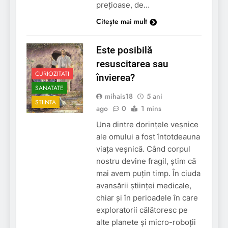
prețioase, de…
Citește mai mult
Este posibilă
resuscitarea sau
CURIOZITATI
învierea?
SANATATE
mihais18
5 ani
STIINTA
ago
0
1 mins
Una dintre dorințele veșnice
ale omului a fost întotdeauna
viața veșnică. Când corpul
nostru devine fragil, știm că
mai avem puțin timp. În ciuda
avansării științei medicale,
chiar și în perioadele în care
exploratorii călătoresc pe
alte planete și micro-roboții