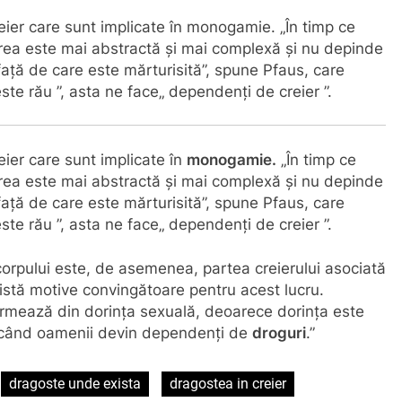
reier care sunt implicate în monogamie. „În timp ce
birea este mai abstractă și mai complexă și nu depinde
față de care este mărturisită”, spune Pfaus, care
ste rău ”, asta ne face„ dependenți de creier ”.
eier care sunt implicate în
monogamie.
„În timp ce
birea este mai abstractă și mai complexă și nu depinde
față de care este mărturisită”, spune Pfaus, care
ste rău ”, asta ne face„ dependenți de creier ”.
corpului este, de asemenea, partea creierului asociată
istă motive convingătoare pentru acest lucru.
ormează din dorința sexuală, deoarece dorința este
 și când oamenii devin dependenți de
droguri
.”
dragoste unde exista
dragostea in creier