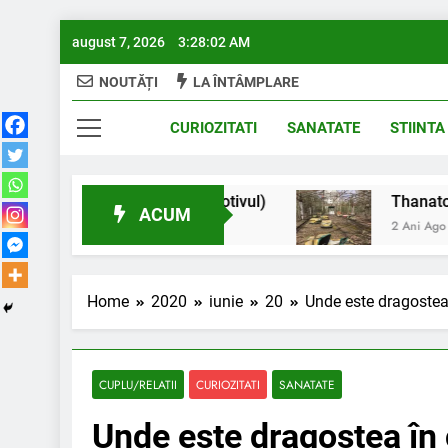
Skip
august 7, 2026
3:28:03 AM
to
content
NOUTĂȚI
LA ÎNTÂMPLARE
Interestant.z
CURIOZITATI
SANATATE
STIINTA
ât de lung? (aflați motivul)
Thanatoturism: locu
ACUM
2 Ani Ago
Home
2020
iunie
20
Unde este dragostea 
CUPLU/RELATII
CURIOZITATI
SANATATE
Unde este dragostea în 