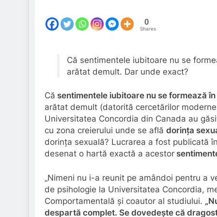
0
Shares
Că sentimentele iubitoare nu se formeaz
arătat demult. Dar unde exact?
Că
sentimentele iubitoare nu se formează în i
arătat demult (datorită cercetărilor moderne
Universitatea Concordia din Canada au găsit
cu zona creierului unde se află
dorința sexu
dorința sexuală? Lucrarea a fost publicată î
desenat o hartă exactă a acestor
sentiment
„Nimeni nu i-a reunit pe amândoi pentru a ve
de psihologie la Universitatea Concordia, m
Comportamentală și coautor al studiului.
„Nu
despartă complet. Se dovedește că dragoste