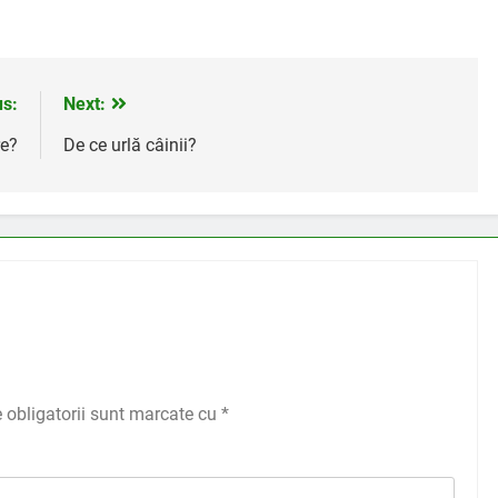
us:
Next:
re?
De ce urlă câinii?
 obligatorii sunt marcate cu
*