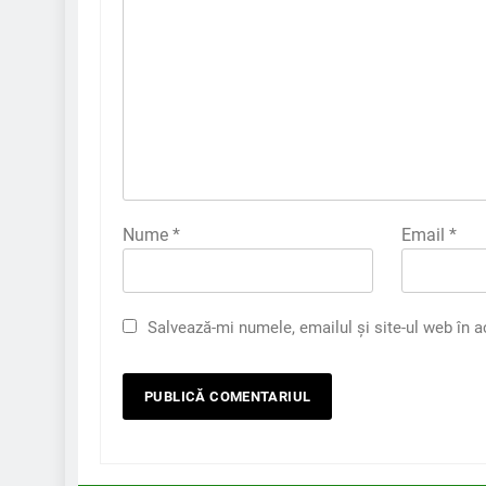
Nume
*
Email
*
Salvează-mi numele, emailul și site-ul web în 