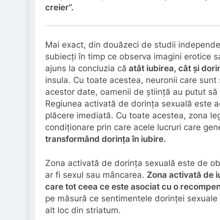
creier”.
Mai exact, din douăzeci de studii independen
subiecți în timp ce observa imagini erotice sa
ajuns la concluzia că
atât iubirea, cât și dor
insula. Cu toate acestea, neuronii care sunt 
acestor date, oamenii de știință au putut să f
Regiunea activată de dorința sexuală este a
plăcere imediată. Cu toate acestea, zona leg
condiționare prin care acele lucruri care ge
transformând dorința în iubire.
Zona activată de dorința sexuală este de obi
ar fi sexul sau mâncarea.
Zona activată de i
care tot ceea ce este asociat cu o recompen
pe măsură ce sentimentele dorinței sexuale 
alt loc din striatum.