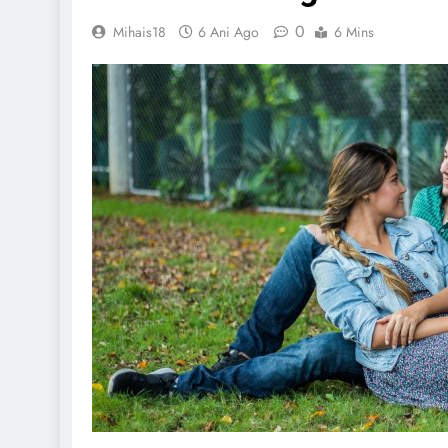
0
Mihais18
6 Ani Ago
6 Mins