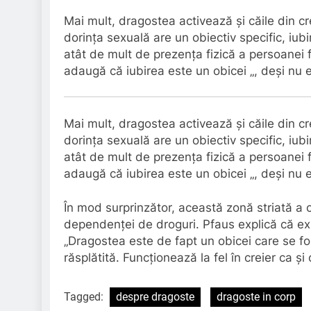
Mai mult, dragostea activează și căile din c
dorința sexuală are un obiectiv specific, iu
atât de mult de prezența fizică a persoanei 
adaugă că iubirea este un obicei „, deși nu e
Mai mult, dragostea activează și căile din cr
dorința sexuală are un obiectiv specific, iu
atât de mult de prezența fizică a persoanei 
adaugă că iubirea este un obicei „, deși nu e
În mod surprinzător, această zonă striată a 
dependenței de droguri. Pfaus explică că ex
„Dragostea este de fapt un obicei care se f
răsplătită. Funcționează la fel în creier ca
Tagged:
despre dragoste
dragoste in corp