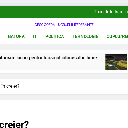
Thanatoturism: lo
DESCOPERA LUCRURI INTERESANTE
iarulsatului.ro
NATURA
IT
POLITICA
TEHNOLOGIE
CUPLU/REL
Există oceane im
De ce girafele
ri pentru turismul întunecat în lume
În care ț
Thanatoturism: lo
2 Ani Ago
în creier?
Există oceane im
creier?