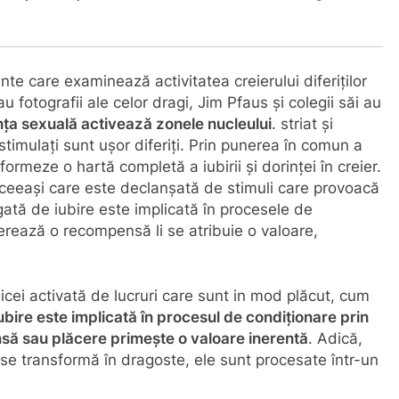
te care examinează activitatea creierului diferiților
u fotografii ale celor dragi, Jim Pfaus și colegii săi au
ința sexuală activează zonele nucleului
. striat și
stimulați sunt ușor diferiți. Prin punerea în comun a
ormeze o hartă completă a iubirii și dorinței în creier.
ceeași care este declanșată de stimuli care provoacă
ată de iubire este implicată în procesele de
nerează o recompensă li se atribuie o valoare,
cei activată de lucruri care sunt in mod plăcut, cum
ubire este implicată în procesul de condiționare prin
să sau plăcere primește o valoare inerentă
. Adică,
se transformă în dragoste, ele sunt procesate într-un