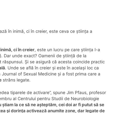
ă în inimă, ci în creier, este ceva ce știința a
nimă, ci în creier
, este un lucru pe care știința l-a
). Dar unde exact? Oamenii de știință de la
 răspunsul. Și se asigură că acesta coincide practic
ală
. Unde se află în creier și este în același loc ca
n Journal of Sexual Medicine și a fost prima care a
e
strâns legate.
dea tiparele de activare”, spune Jim Pfaus, profesor
embru al Centrului pentru Studii de Neurobiologie
 știam la ce să ne așteptăm, cei doi ar fi putut să se
a și dorința activează anumite zone, dar legate de