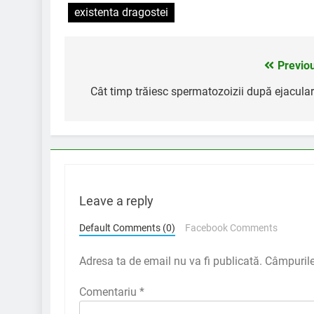
existenta dragostei
Previo
Navigare
în
Cât timp trăiesc spermatozoizii după ejacula
articole
Leave a reply
Default Comments (0)
Facebook Comments
Adresa ta de email nu va fi publicată.
Câmpurile
Comentariu
*