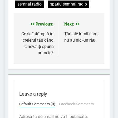
semnal radio
spatiu semnal radio
Previous:
Next:
Navigare
în
Ce se întâmplă în
Țări ale lumii care
creierul tău când
nu au nici-un râu
articole
cineva îți spune
numele?
Leave a reply
Default Comments (0)
Facebook Comments
Adresa ta de email nu va fi publicată.