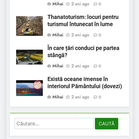
Mihai
2 ani ago
0
Thanatoturism: locuri pentru
turismul întunecat în lume
Mihai
2 ani ago
0
În care țări conduci pe partea
stângă?
Mihai
2 ani ago
0
Există oceane imense în
interiorul Pământului (dovezi)
Mihai
2 ani ago
0
Caută
după: