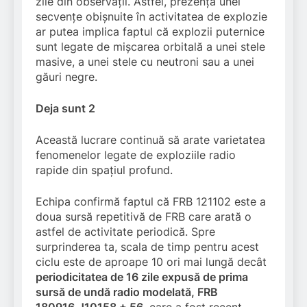
zile din observații. Astfel, prezența unei
secvențe obișnuite în activitatea de explozie
ar putea implica faptul că explozii puternice
sunt legate de mișcarea orbitală a unei stele
masive, a unei stele cu neutroni sau a unei
găuri negre.
Deja sunt 2
Această lucrare continuă să arate varietatea
fenomenelor legate de exploziile radio
rapide din spațiul profund.
Echipa confirmă faptul că FRB 121102 este a
doua sursă repetitivă de FRB care arată o
astfel de activitate periodică. Spre
surprinderea ta, scala de timp pentru acest
ciclu este de aproape 10 ori mai lungă decât
periodicitatea de 16 zile expusă de prima
sursă de undă radio modelată, FRB
180916.J10158 + 56
, care a fost recent