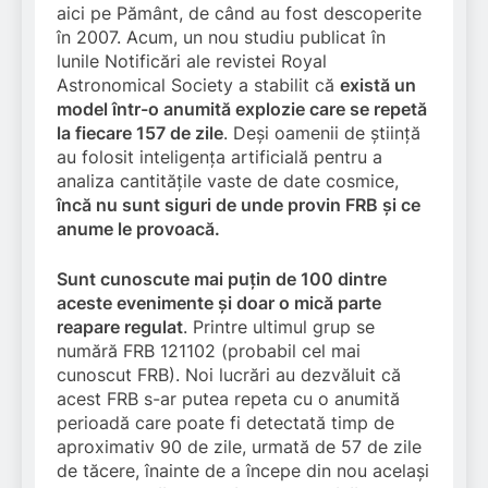
aici pe Pământ, de când au fost descoperite
în 2007. Acum, un nou studiu publicat în
lunile Notificări ale revistei Royal
Astronomical Society a stabilit că
există un
model într-o anumită explozie care se repetă
la fiecare 157 de zile
. Deși oamenii de știință
au folosit inteligența artificială pentru a
analiza cantitățile vaste de date cosmice,
încă nu sunt siguri de unde provin FRB și ce
anume le provoacă.
Sunt cunoscute mai puțin de 100 dintre
aceste evenimente și doar o mică parte
reapare regulat
. Printre ultimul grup se
numără FRB 121102 (probabil cel mai
cunoscut FRB). Noi lucrări au dezvăluit că
acest FRB s-ar putea repeta cu o anumită
perioadă care poate fi detectată timp de
aproximativ 90 de zile, urmată de 57 de zile
de tăcere, înainte de a începe din nou același