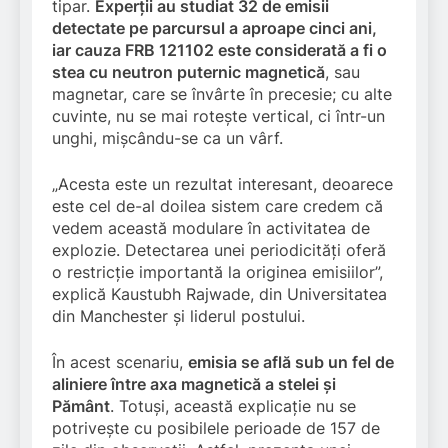
tipar.
Experții au studiat 32 de emisii
detectate pe parcursul a aproape cinci ani,
iar cauza FRB 121102 este considerată a fi o
stea cu neutron puternic magnetică
, sau
magnetar, care se învârte în precesie; cu alte
cuvinte, nu se mai rotește vertical, ci într-un
unghi, mișcându-se ca un vârf.
„Acesta este un rezultat interesant, deoarece
este cel de-al doilea sistem care credem că
vedem această modulare în activitatea de
explozie. Detectarea unei periodicități oferă
o restricție importantă la originea emisiilor”,
explică Kaustubh Rajwade, din Universitatea
din Manchester și liderul postului.
În acest scenariu,
emisia se află sub un fel de
aliniere între axa magnetică a stelei și
Pământ
. Totuși, această explicație nu se
potrivește cu posibilele perioade de 157 de