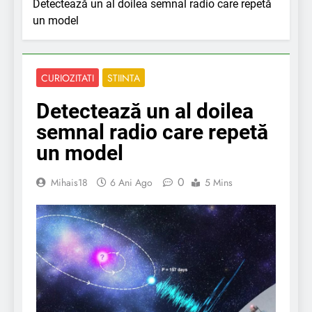
Detectează un al doilea semnal radio care repetă
un model
CURIOZITATI
STIINTA
Detectează un al doilea
semnal radio care repetă
un model
0
Mihais18
6 Ani Ago
5 Mins