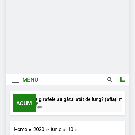
MENU
De ce girafele au gâtul atât de lung? (aflați motivul)
ACUM
2 Ani Ago
Home
2020
iunie
10