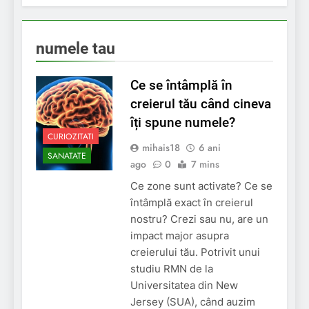
numele tau
Ce se întâmplă în
creierul tău când cineva
îți spune numele?
CURIOZITATI
mihais18
6 ani
SANATATE
ago
0
7 mins
Ce zone sunt activate? Ce se
întâmplă exact în creierul
nostru? Crezi sau nu, are un
impact major asupra
creierului tău. Potrivit unui
studiu RMN de la
Universitatea din New
Jersey (SUA), când auzim