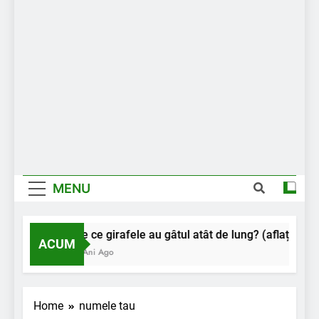
MENU
De ce girafele au gâtul atât de lung? (aflați motiv
ACUM
2 Ani Ago
Home
numele tau