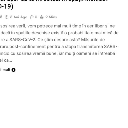
D-19)
18
6 Ani Ago
0
9 Mins
sosirea verii, vom petrece mai mult timp în aer liber și ne
dacă în spațiile deschise există o probabilitate mai mică de
ere a SARS-CoV-2. Ce știm despre asta? Măsurile de
rare post-confinement pentru a stopa transmiterea SARS-
ncid cu sosirea vremii bune, iar mulți oameni se întreabă
fel ca…
i mult