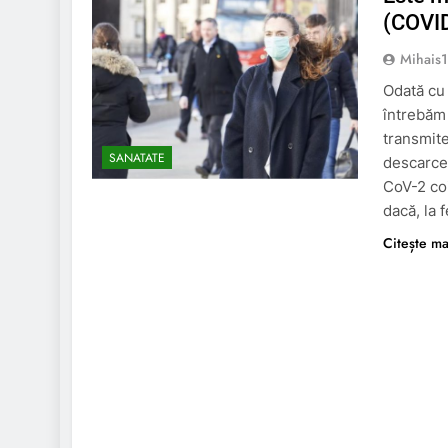
(COVI
Mihais
Odată cu 
întrebăm 
transmit
SANATATE
descarce
CoV-2 coi
dacă, la 
Citește ma