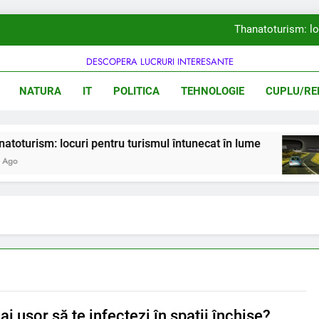
Thanatoturism: lo
DESCOPERA LUCRURI INTERESANTE
iarulsatului.ro
NATURA
IT
POLITICA
TEHNOLOGIE
CUPLU/REL
Există oceane im
De ce girafele
urism: locuri pentru turismul întunecat în lume
Thanatoturism: lo
Există oceane im
ai ușor să te infectezi în spații închise?