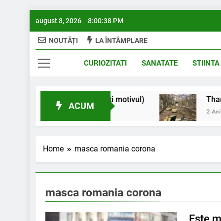
Skip
august 8, 2026
8:00:38 PM
to
content
NOUTĂȚI
LA ÎNTÂMPLARE
Interestant.z
CURIOZITATI
SANATATE
STIINTA
au gâtul atât de lung? (aflați motivul)
Thanatot
ACUM
2 Ani Ago
Home
masca romania corona
masca romania corona
Este m